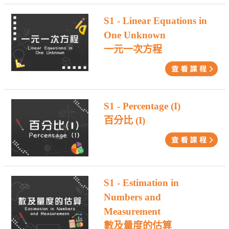
S1 - Linear Equations in
One Unknown
一元一次方程
S1 - Percentage (I)
百分比 (I)
S1 - Estimation in
Numbers and
Measurement
數及量度的估算