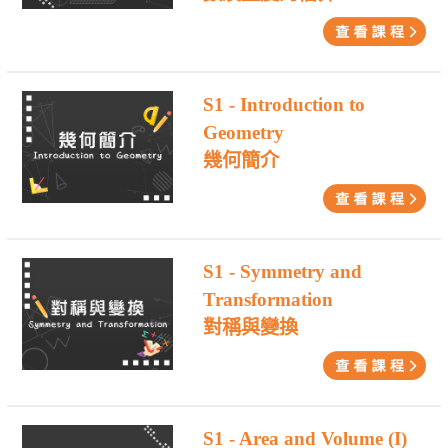
S1 - Introduction to
Geometry
幾何簡介
S1 - Symmetry and
Transformation
對稱與變換
S1 - Area and Volume (I)