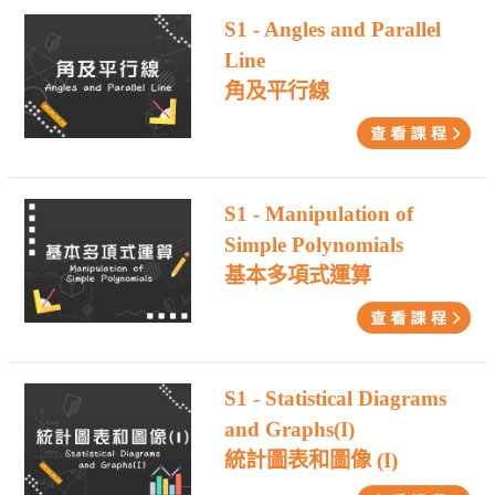
S1 - Angles and Parallel
Line
角及平行線
S1 - Manipulation of
Simple Polynomials
基本多項式運算
S1 - Statistical Diagrams
and Graphs(I)
統計圖表和圖像 (I)