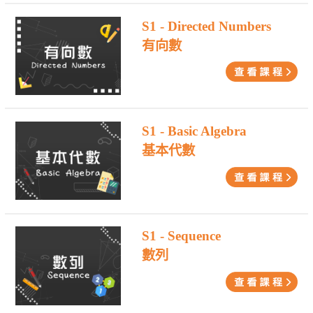
S1 - Directed Numbers
有向數
S1 - Basic Algebra
基本代數
S1 - Sequence
數列