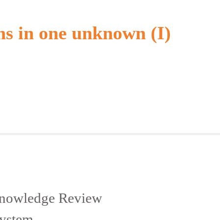
s in one unknown (I)
wledge Review
ystem