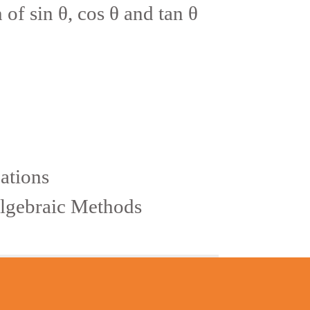
sin θ, cos θ and tan θ
tions
ebraic Methods