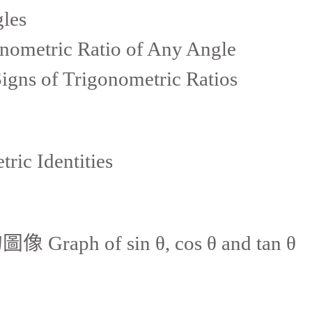
les
tric Ratio of Any Angle
of Trigonometric Ratios
c Identities
圖像 Graph of sin θ, cos θ and tan θ